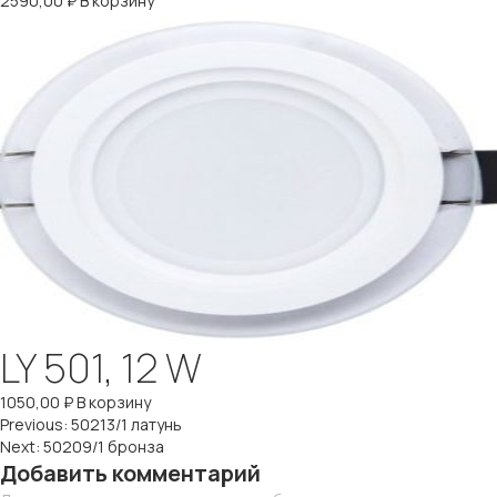
2590,00
₽
В корзину
LY 501, 12 W
1050,00
₽
В корзину
Навигация
Previous:
50213/1 латунь
Next:
50209/1 бронза
по
Добавить комментарий