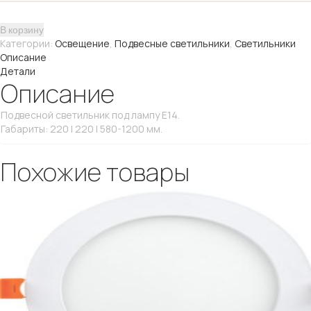
хром
В корзину
Категории:
Освещение
,
Подвесные светильники
,
Светильники
Описание
Детали
Описание
Подвесной светильник под лампу E14.
Габариты: 220 | 220 | 580-1200 мм.
Похожие товары