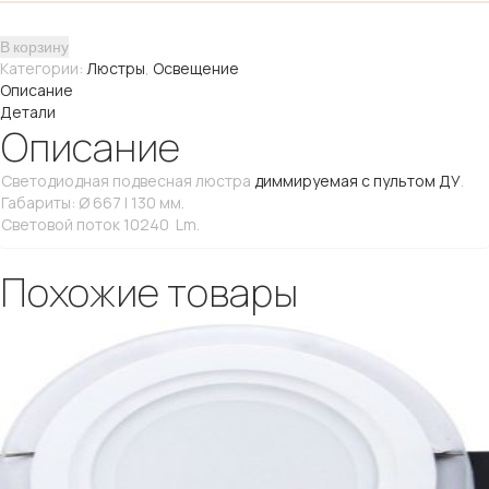
хром
В корзину
Категории:
Люстры
,
Освещение
Описание
Детали
Описание
Светодиодная подвесная люстра
диммируемая с пультом ДУ
.
Габариты: Ø 667 | 130 мм.
Световой поток 10240 Lm.
Похожие товары