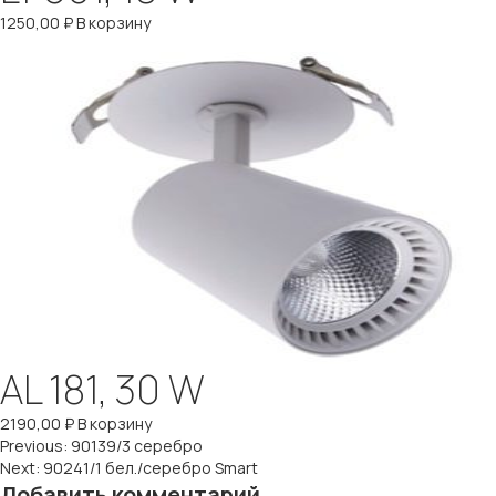
1250,00
₽
В корзину
AL 181, 30 W
2190,00
₽
В корзину
Навигация
Previous:
90139/3 серебро
Next:
90241/1 бел./серебро Smart
Добавить комментарий