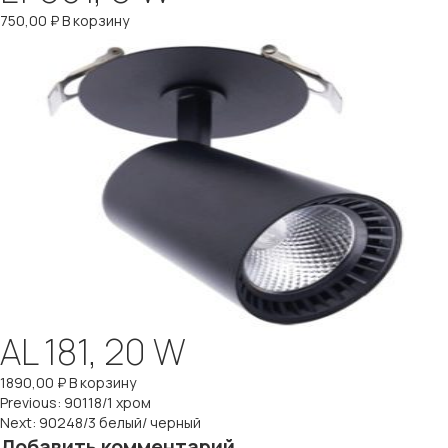
750,00
₽
В корзину
AL 181, 20 W
1890,00
₽
В корзину
Навигация
Previous:
90118/1 хром
Next:
90248/3 белый/ черный
Добавить комментарий