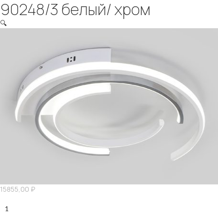
90248/3 белый/ хром
🔍
15855,00
₽
Количество
90248/3