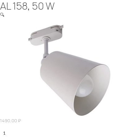
AL 158, 50 W
🔍
1490,00
₽
Количество
AL