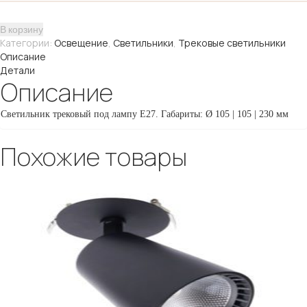
158,
50
В корзину
W
Категории:
Освещение
,
Светильники
,
Трековые светильники
Описание
Детали
Описание
Светильник трековый под лампу E27.
Габариты:
Ø
105 | 105 | 230
мм
Похожие товары