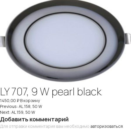
LY 707, 9 W pearl black
1450,00
₽
В корзину
Навигация
Previous:
AL 158, 50 W
Next:
AL 159, 50 W
по
Добавить комментарий
Для отправки комментария вам необходимо
авторизоваться
.