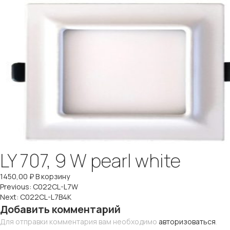
LY 707, 9 W pearl white
1450,00
₽
В корзину
Навигация
Previous:
C022CL-L7W
Next:
C022CL-L7B4K
по
Добавить комментарий
Для отправки комментария вам необходимо
авторизоваться
.