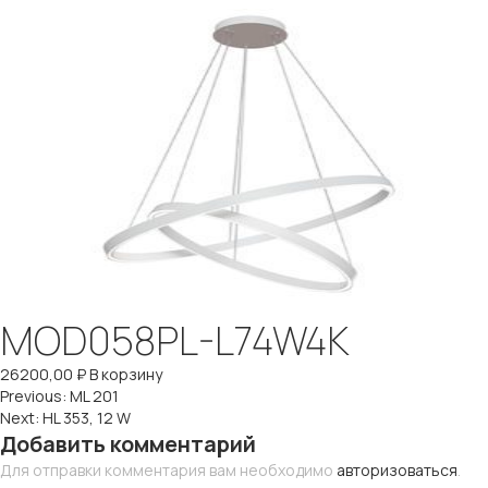
MOD058PL-L74W4K
26200,00
₽
В корзину
Навигация
Previous:
ML 201
Next:
HL 353, 12 W
по
Добавить комментарий
Для отправки комментария вам необходимо
авторизоваться
.