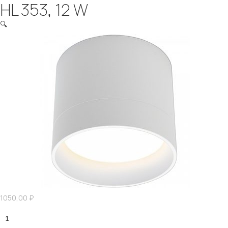
HL 353, 12 W
🔍
1050,00
₽
Количество
HL